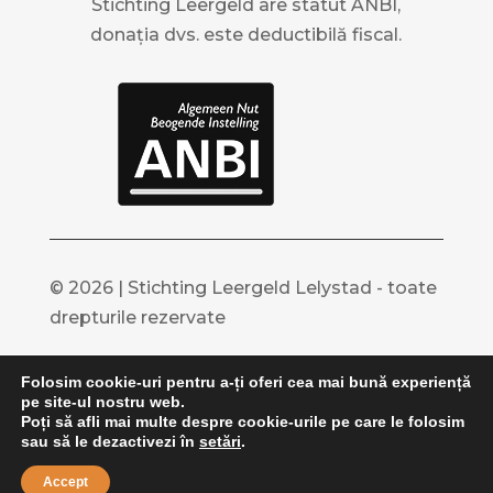
Stichting Leergeld are statut ANBI,
donația dvs. este deductibilă fiscal.
© 2026 | Stichting Leergeld Lelystad - toate
drepturile rezervate
Folosim cookie-uri pentru a-ți oferi cea mai bună experiență
Nederlands
English
Français
العربية
pe site-ul nostru web.
Poți să afli mai multe despre cookie-urile pe care le folosim
Български
Polski
Русский
Türkçe
sau să le dezactivezi în
setări
.
Українська
Română
Accept