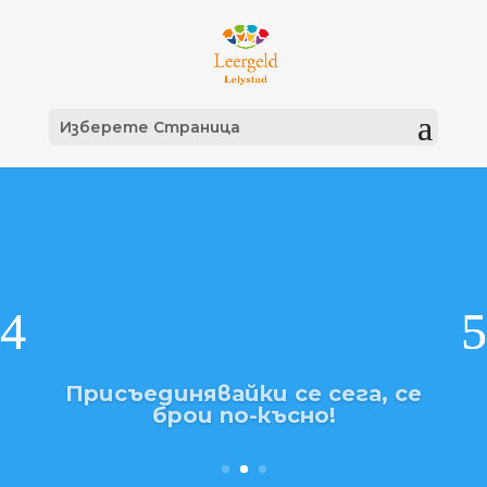
Изберете Страница
Присъединявайки се сега, се
брои по-късно!