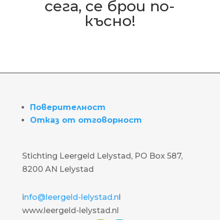
сега, се брои по-
късно!
Поверителност
Отказ от отговорност
Stichting Leergeld Lelystad, PO Box 587,
8200 AN Lelystad
i
nfo@leergeld-lelystad.n
l
www.leergeld-lelystad.nl