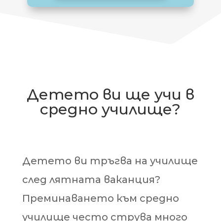
Детето ви ще учи в
средно училище?
Детето ви тръгва на училище
след лятната ваканция?
Преминаването към средно
училище често струва много