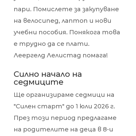
пари. Помислете за закупуване
на велосипед, лаптоп и нови
учебни пособия. Понякога това
е трудно да се плати.
Леергелд Лелистад помага!
Силно начало на
седмиците
Ще организираме седмици на
"Силен старт" до 1 юли 2026 г.
През този период предлагаме
на родителите на деца в 8-и