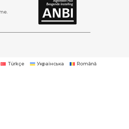
те.
Türkçe
Українська
Română