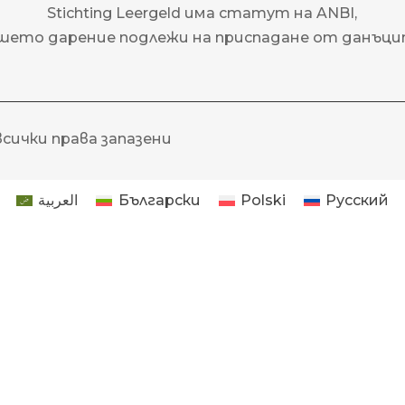
Stichting Leergeld има статут на ANBI,
шето дарение подлежи на приспадане от данъци
- всички права запазени
العربية
Български
Polski
Русский