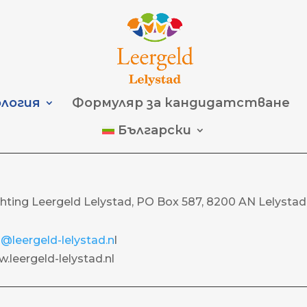
логия
Формуляр за кандидатстване
Български
chting Leergeld Lelystad, PO Box 587, 8200 AN Lelystad
@leergeld-lelystad.n
l
.leergeld-lelystad.nl