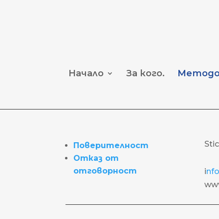
Начало
За кого.
Методо
Sti
Поверителност
Отказ от
отговорност
i
nfo
www